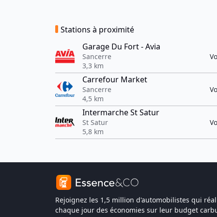
Stations à proximité
Garage Du Fort - Avia
Sancerre
Vo
3,3 km
Carrefour Market
Sancerre
Vo
4,5 km
Intermarche St Satur
St Satur
Vo
5,8 km
Rejoignez les 1,5 million d'automobilistes qui réal
chaque jour des économies sur leur budget carbu