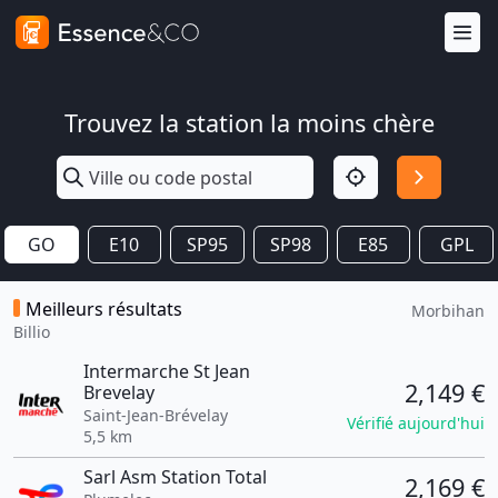
Trouvez la station la moins chère
GO
E10
SP95
SP98
E85
GPL
Meilleurs résultats
Morbihan
Billio
Intermarche St Jean
2,149 €
Brevelay
Saint-Jean-Brévelay
Vérifié aujourd'hui
5,5 km
Sarl Asm Station Total
2,169 €