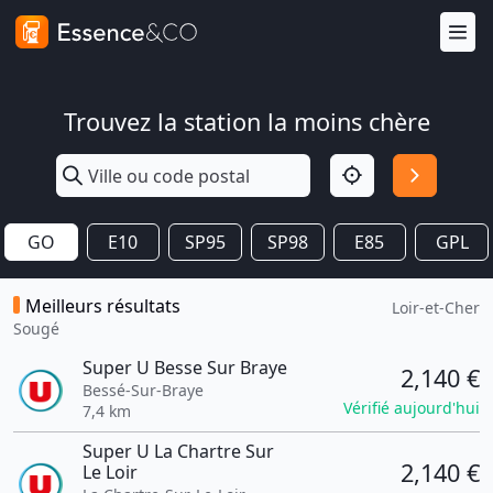
Trouvez la station la moins chère
GO
E10
SP95
SP98
E85
GPL
Meilleurs résultats
Loir-et-Cher
Sougé
Super U Besse Sur Braye
2,140 €
Bessé-Sur-Braye
Vérifié aujourd'hui
7,4 km
Super U La Chartre Sur
2,140 €
Le Loir