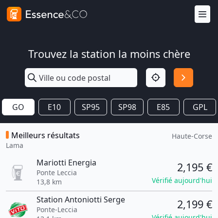
Trouvez la station la moins chère
GO
E10
SP95
SP98
E85
GPL
Meilleurs résultats
Haute-Corse
Lama
Mariotti Energia
2,195 €
Ponte Leccia
Vérifié aujourd'hui
13,8 km
Station Antoniotti Serge
2,199 €
Ponte-Leccia
Vérifié aujourd'hui