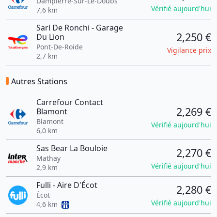
Dampierre-Sur-Le-Doubs
Vérifié aujourd'hui
7,6 km
Sarl De Ronchi - Garage
2,250 €
Du Lion
Pont-De-Roide
Vigilance prix
2,7 km
Autres Stations
Carrefour Contact
2,269 €
Blamont
Blamont
Vérifié aujourd'hui
6,0 km
Sas Bear La Bouloie
2,270 €
Mathay
Vérifié aujourd'hui
2,9 km
Fulli - Aire D'Écot
2,280 €
Écot
Vérifié aujourd'hui
4,6 km