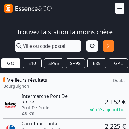
Trouvez la station la moins chère
GO
E10
SP95
SP98
E85
GPL
Meilleurs résultats
Doubs
Bourguignon
Intermarche Pont De
2,152 €
Roide
Pont-De-Roide
Vérifié aujourd'hui
2,8 km
Carrefour Contact
2,225 €