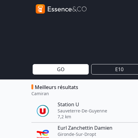
GO
E10
Meilleurs résultats
Camiran
Station U
Sauveterre-De-Guyenne
7,2 km
Eurl Zanchettin Damien
Gironde-Sur-Dropt