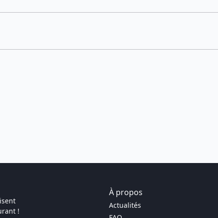
À propos
isent
Actualités
rant !
FAQ