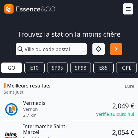
Trouvez la station la moins chère
GO
E10
SP95
SP98
E85
GPL
Meilleurs résultats
Eure
Saint-Just
Vermadis
2,049 €
Vernon
Vérifié aujourd'hui
2,7 km
Intermarche Saint-
2,054 €
Marcel