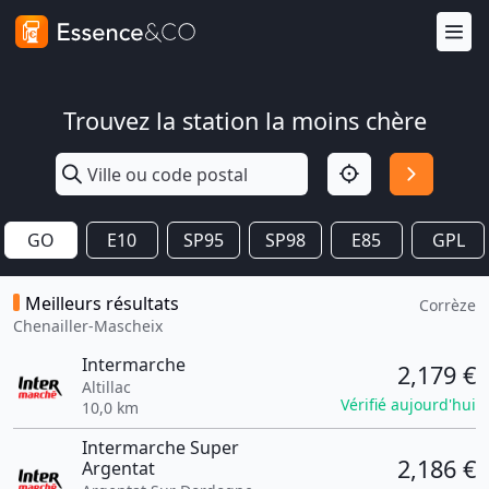
Trouvez la station la moins chère
GO
E10
SP95
SP98
E85
GPL
Meilleurs résultats
Corrèze
Chenailler-Mascheix
Intermarche
2,179 €
Altillac
Vérifié aujourd'hui
10,0 km
Intermarche Super
2,186 €
Argentat