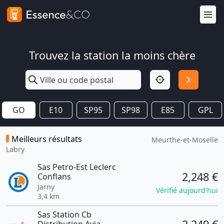
Trouvez la station la moins chère
GO
E10
SP95
SP98
E85
GPL
Meilleurs résultats
Meurthe-et-Moselle
Labry
Sas Petro-Est Leclerc
2,248 €
Conflans
Jarny
Vérifié aujourd'hui
3,4 km
Sas Station Cb