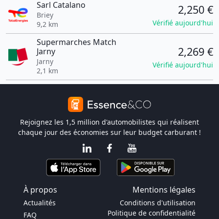
Sarl Catalano
2,250 €
Briey
Vérifié aujourd'hui
9,2 km
Supermarches Match
2,269 €
Jarny
Jarny
Vérifié aujourd'hui
2,1 km
Rejoignez les 1,5 million d'automobilistes qui réalisent
chaque jour des économies sur leur budget carburant !
À propos
Mentions légales
Actualités
Conditions d'utilisation
Politique de confidentialité
FAQ