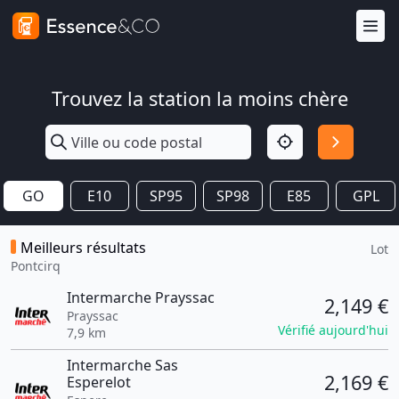
Trouvez la station la moins chère
GO
E10
SP95
SP98
E85
GPL
Meilleurs résultats
Lot
Pontcirq
Intermarche Prayssac
2,149 €
Prayssac
Vérifié aujourd'hui
7,9 km
Intermarche Sas
2,169 €
Esperelot