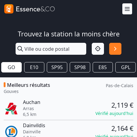
Trouvez la station la moins chère
GO
E10
SP95
SP98
E85
GPL
Meilleurs résultats
Pas-de-Calais
Gouves
Auchan
2,119 €
Arras
Vérifié aujourd'hui
6,5 km
Dainvildis
2,164 €
Dainville
Vérifié aujourd'hui