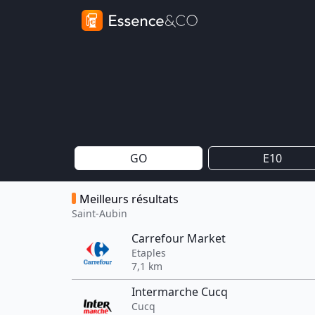
GO
E10
Meilleurs résultats
Saint-Aubin
Carrefour Market
Etaples
7,1 km
Intermarche Cucq
Cucq