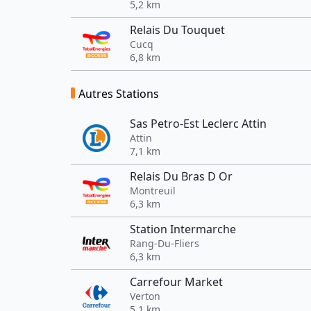
5,2 km
Relais Du Touquet
Cucq
6,8 km
Autres Stations
Sas Petro-Est Leclerc Attin
Attin
7,1 km
Relais Du Bras D Or
Montreuil
6,3 km
Station Intermarche
Rang-Du-Fliers
6,3 km
Carrefour Market
Verton
5,1 km