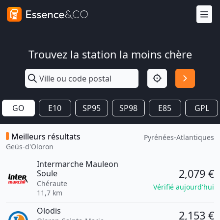
Trouvez la station la moins chère
GO
E10
SP95
SP98
E85
GPL
Meilleurs résultats
Pyrénées-Atlantiques
Geüs-d'Oloron
Intermarche Mauleon
2,079 €
Soule
Chéraute
Vérifié aujourd'hui
11,7 km
Olodis
2,153 €