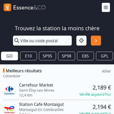
Trouvez la station la moins chère
GO
E10
SP95
SP98
E85
GPL
Meilleurs résultats
Allier
Colombier
Carrefour Market
2,189 €
Saint-Éloy-Les-Mines
Vérifié aujourd'hui
12,4 km
Station Cafe Montaigut
2,194 €
Montaigut En Combrailles
Vérifié aujourd'hui