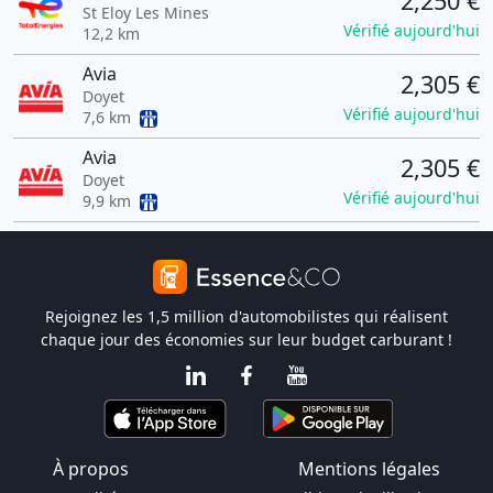
2,250 €
St Eloy Les Mines
Vérifié aujourd'hui
12,2 km
Avia
2,305 €
Doyet
Vérifié aujourd'hui
7,6 km
Avia
2,305 €
Doyet
Vérifié aujourd'hui
9,9 km
Rejoignez les 1,5 million d'automobilistes qui réalisent
chaque jour des économies sur leur budget carburant !
À propos
Mentions légales