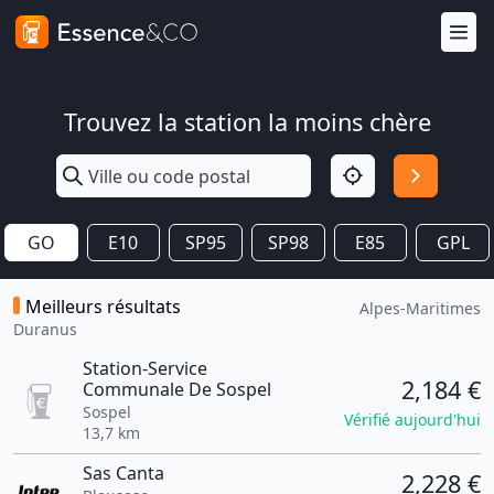
Trouvez la station la moins chère
GO
E10
SP95
SP98
E85
GPL
Meilleurs résultats
Alpes-Maritimes
Duranus
Station-Service
2,184 €
Communale De Sospel
Sospel
Vérifié aujourd'hui
13,7 km
Sas Canta
2,228 €