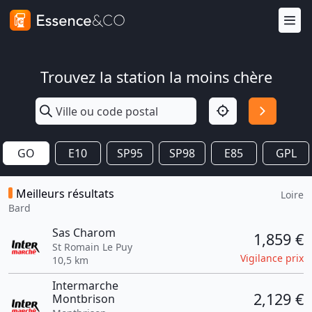
Trouvez la station la moins chère
GO
E10
SP95
SP98
E85
GPL
Meilleurs résultats
Loire
Bard
Sas Charom
1,859 €
St Romain Le Puy
Vigilance prix
10,5 km
Intermarche
2,129 €
Montbrison