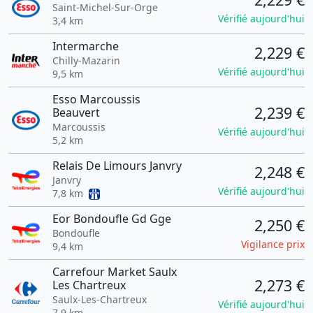
Saint-Michel-Sur-Orge
Vérifié aujourd'hui
3,4 km
Intermarche
2,229 €
Chilly-Mazarin
Vérifié aujourd'hui
9,5 km
Esso Marcoussis
2,239 €
Beauvert
Marcoussis
Vérifié aujourd'hui
5,2 km
Relais De Limours Janvry
2,248 €
Janvry
Vérifié aujourd'hui
7,8 km
Eor Bondoufle Gd Gge
2,250 €
Bondoufle
Vigilance prix
9,4 km
Carrefour Market Saulx
2,273 €
Les Chartreux
Saulx-Les-Chartreux
Vérifié aujourd'hui
7,9 km