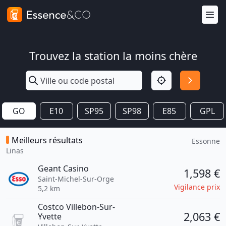
Trouvez la station la moins chère
GO
E10
SP95
SP98
E85
GPL
Meilleurs résultats
Essonne
Linas
Geant Casino
1,598 €
Saint-Michel-Sur-Orge
Vigilance prix
5,2 km
Costco Villebon-Sur-
2,063 €
Yvette