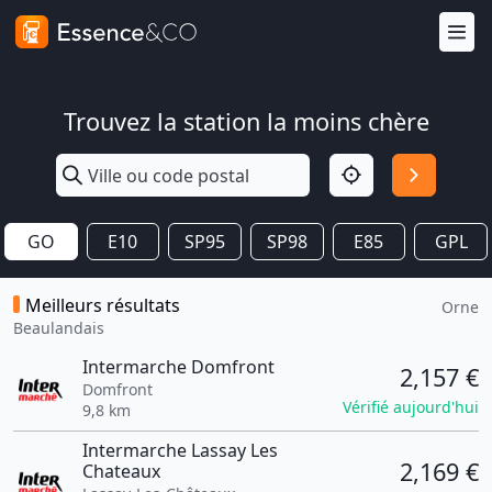
Trouvez la station la moins chère
GO
E10
SP95
SP98
E85
GPL
Meilleurs résultats
Orne
Beaulandais
Intermarche Domfront
2,157 €
Domfront
Vérifié aujourd'hui
9,8 km
Intermarche Lassay Les
2,169 €
Chateaux