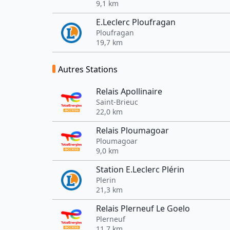
9,1 km
E.Leclerc Ploufragan
Ploufragan
19,7 km
Autres Stations
Relais Apollinaire
Saint-Brieuc
22,0 km
Relais Ploumagoar
Ploumagoar
9,0 km
Station E.Leclerc Plérin
Plerin
21,3 km
Relais Plerneuf Le Goelo
Plerneuf
11,7 km