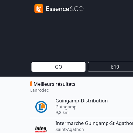
GO
E10
Meilleurs résultats
Lanrodec
Guingamp-Distribution
Guingamp
9,8 km
Intermarche Guingamp-St Agatho
Saint-Agathon