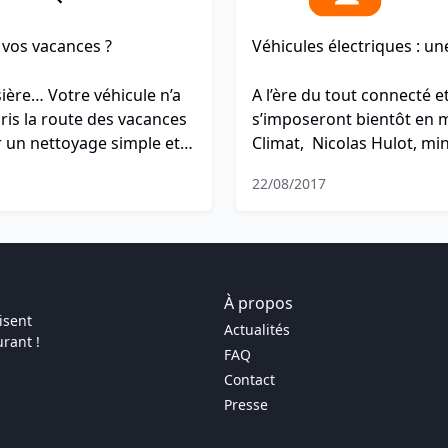
 vos vacances ?
Véhicules électriques : une
ière… Votre véhicule n’a
A l’ère du tout connecté e
ris la route des vacances
s’imposeront bientôt en m
ur un nettoyage simple et
Climat, Nicolas Hulot, min
solidaire a fixé un nouveau
22/08/2017
véhicule essence et diesel 
telles que l’électrique. L’
une voiture connectée, él
parc électrique ne représ
derrière les véhicules dies
À propos
crieront au scandale. Qu’e
isent
Actualités
sans vibration ! Et oui, na
rant !
FAQ
Contact
Presse