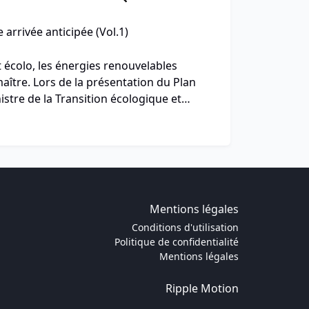
 arrivée anticipée (Vol.1)
t écolo, les énergies renouvelables
aître. Lors de la présentation du Plan
istre de la Transition écologique et
 cap ambitieux : la fin de la vente de
d’ici 2040, au profit de nouvelles solutions
avenir de l’automobile est, naturellement,
ectrique et autonome. Mais aujourd’hui, le
ente que 1,2% des ventes en France,
el (47,9%) et essence (47,4%). Les puristes
Mentions légales
st-ce ? Une voiture sans bruit, sans odeur,
Conditions d'utilisation
vré messieurs, mais c’est l’avenir…
Politique de confidentialité
Mentions légales
Ripple Motion