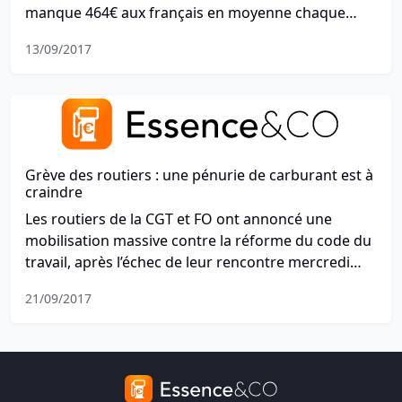
manque 464€ aux français en moyenne chaque
mois pour vivre confortablement.
13/09/2017
Grève des routiers : une pénurie de carburant est à
craindre
Les routiers de la CGT et FO ont annoncé une
mobilisation massive contre la réforme du code du
travail, après l’échec de leur rencontre mercredi
avec au ministère des Transports, qui selon eux, n’a
21/09/2017
apporté “aucune réponse concrète”. Les syndicats
CGT et FO maintiennent donc leur appel à la grève
pour le lundi 25 septembre 2017.