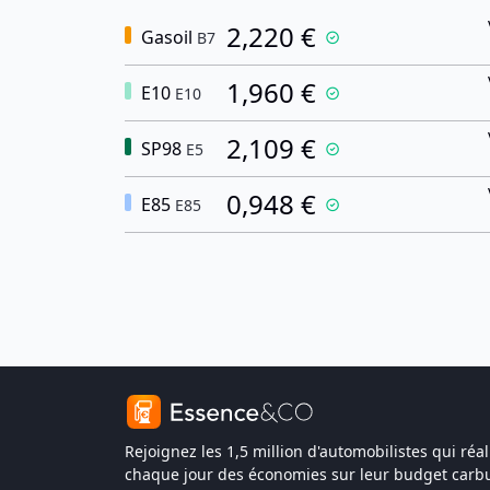
2,220 €
Gasoil
B7
1,960 €
E10
E10
2,109 €
SP98
E5
0,948 €
E85
E85
Rejoignez les 1,5 million d'automobilistes qui réal
chaque jour des économies sur leur budget carbu