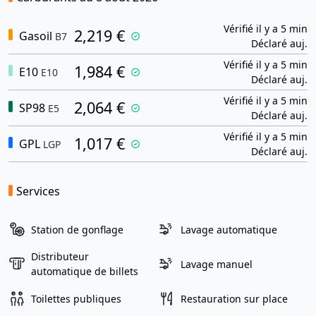
Vérifié il y a 5 min
2,219 €
Gasoil
B7
Déclaré auj.
Vérifié il y a 5 min
1,984 €
E10
E10
Déclaré auj.
Vérifié il y a 5 min
2,064 €
SP98
E5
Déclaré auj.
Vérifié il y a 5 min
1,017 €
GPL
LGP
Déclaré auj.
Services
Station de gonflage
Lavage automatique
Distributeur
Lavage manuel
automatique de billets
Toilettes publiques
Restauration sur place