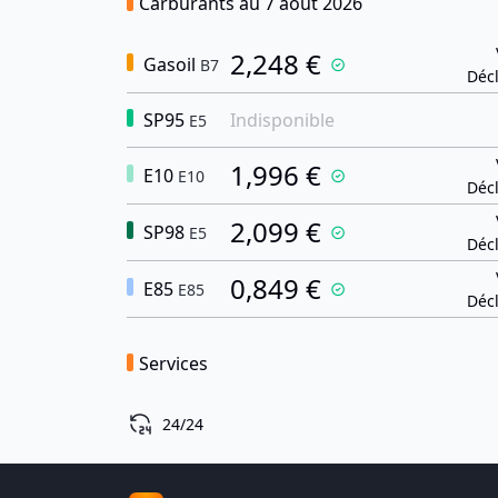
Carburants au 7 août 2026
2,248 €
Gasoil
B7
Décl
SP95
Indisponible
E5
1,996 €
E10
E10
Décl
2,099 €
SP98
E5
Décl
0,849 €
E85
E85
Décl
Services
24/24