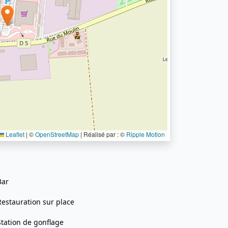
Leaflet
|
©
OpenStreetMap
| Réalisé par : ©
Ripple Motion
Bar
Restauration sur place
Station de gonflage