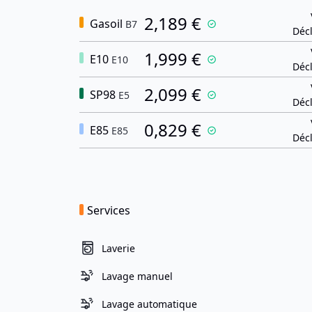
2,189 €
Gasoil
B7
Décl
1,999 €
E10
E10
Décl
2,099 €
SP98
E5
Décl
0,829 €
E85
E85
Décl
Services
Laverie
Lavage manuel
Lavage automatique