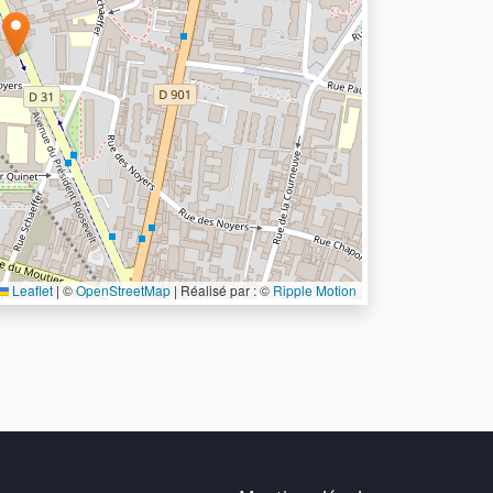
Leaflet
|
©
OpenStreetMap
| Réalisé par : ©
Ripple Motion