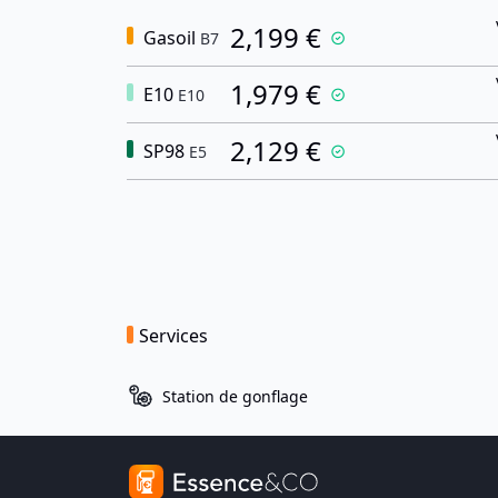
2,199 €
Gasoil
B7
1,979 €
E10
E10
2,129 €
SP98
E5
Services
Station de gonflage