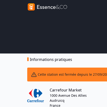
Informations pratiques
Cette station est fermée depuis le 27/09/2
Carrefour Market
1000 Avenue Des Allies
Audruicq
France