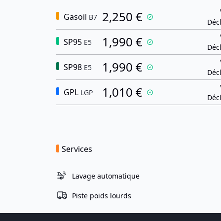
2,250 €
Gasoil
B7
Décl
1,990 €
SP95
E5
Décl
1,990 €
SP98
E5
Décl
1,010 €
GPL
LGP
Décl
Services
Lavage automatique
Piste poids lourds