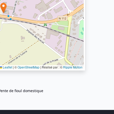
Leaflet
|
©
OpenStreetMap
| Réalisé par : ©
Ripple Motion
Vente de fioul domestique