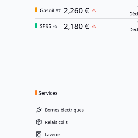
2,260 €
Gasoil
B7
Décl
2,180 €
SP95
E5
Décl
Services
Bornes électriques
Relais colis
Laverie