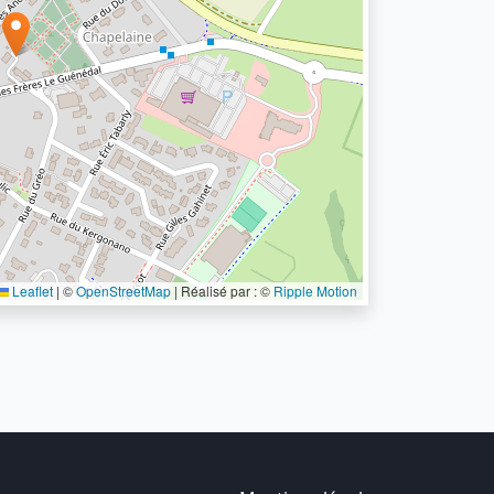
Leaflet
|
©
OpenStreetMap
| Réalisé par : ©
Ripple Motion