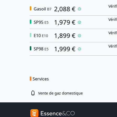
Vérif
2,088 €
Gasoil
B7
Vérif
1,979 €
SP95
E5
Vérif
1,899 €
E10
E10
Vérif
1,999 €
SP98
E5
Services
Vente de gaz domestique