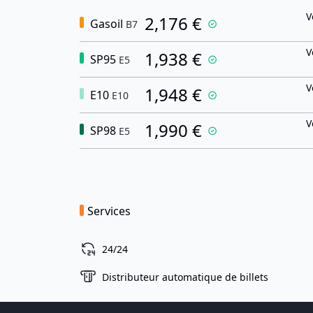
V
2,176 €
Gasoil
B7
V
1,938 €
SP95
E5
V
1,948 €
E10
E10
V
1,990 €
SP98
E5
Services
24/24
Distributeur automatique de billets