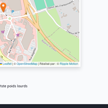
Leaflet
|
©
OpenStreetMap
| Réalisé par : ©
Ripple Motion
Piste poids lourds