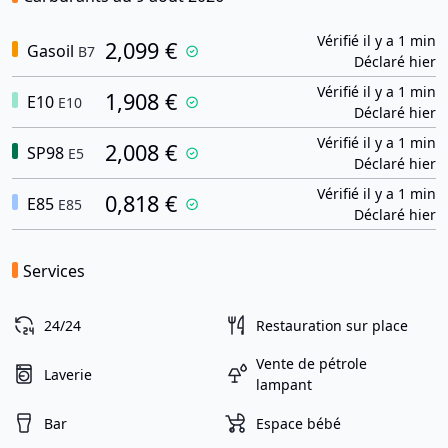
Vérifié il y a 1 min
2,099 €
Gasoil
B7
Déclaré hier
Vérifié il y a 1 min
1,908 €
E10
E10
Déclaré hier
Vérifié il y a 1 min
2,008 €
SP98
E5
Déclaré hier
Vérifié il y a 1 min
0,818 €
E85
E85
Déclaré hier
Services
24/24
Restauration sur place
Vente de pétrole
Laverie
lampant
Bar
Espace bébé