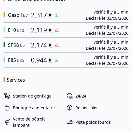
Vérifié il y a 3 min
2,317 €
Gasoil
B7
Déclaré le 03/08/2026
Vérifié il y a 3 min
2,119 €
E10
E10
Déclaré le 22/07/2026
Vérifié il y a 3 min
2,174 €
SP98
E5
Déclaré le 22/07/2026
Vérifié il y a 3 min
0,944 €
E85
E85
Déclaré le 26/07/2026
Services
Station de gonflage
24/24
Boutique alimentaire
Relais colis
Vente de pétrole
Piste poids lourds
lampant