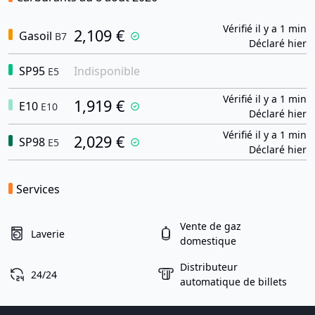
Vérifié il y a 1 min
2,109 €
Gasoil
B7
Déclaré hier
SP95
Indisponible
E5
Vérifié il y a 1 min
1,919 €
E10
E10
Déclaré hier
Vérifié il y a 1 min
2,029 €
SP98
E5
Déclaré hier
Services
Vente de gaz
Laverie
domestique
Distributeur
24/24
automatique de billets