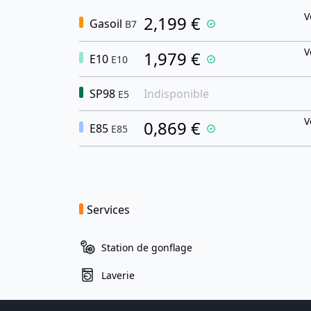
V
2,199 €
Gasoil
B7
V
1,979 €
E10
E10
SP98
Indisponible
E5
V
0,869 €
E85
E85
Services
Station de gonflage
Laverie