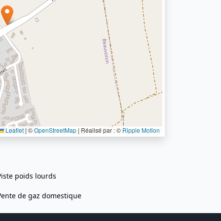
Leaflet
|
©
OpenStreetMap
| Réalisé par : ©
Ripple Motion
Piste poids lourds
Vente de gaz domestique