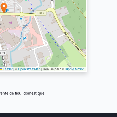
Leaflet
|
©
OpenStreetMap
| Réalisé par : ©
Ripple Motion
Vente de fioul domestique