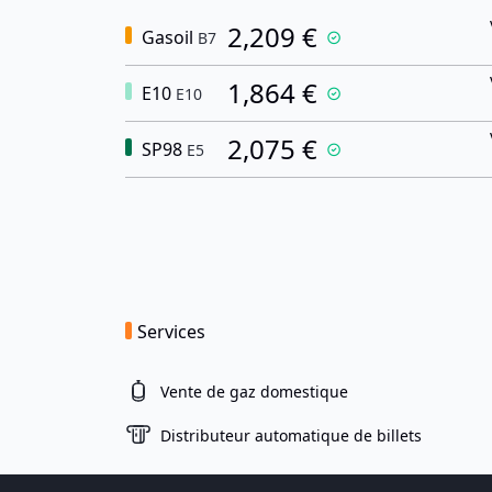
2,209 €
Gasoil
B7
1,864 €
E10
E10
2,075 €
SP98
E5
Services
Vente de gaz domestique
Distributeur automatique de billets