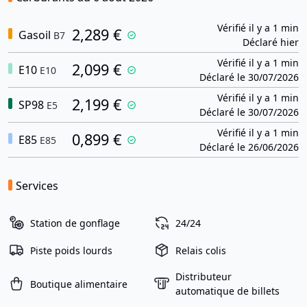
Vérifié il y a 1 min
2,289 €
Gasoil
B7
Déclaré hier
Vérifié il y a 1 min
2,099 €
E10
E10
Déclaré le 30/07/2026
Vérifié il y a 1 min
2,199 €
SP98
E5
Déclaré le 30/07/2026
Vérifié il y a 1 min
0,899 €
E85
E85
Déclaré le 26/06/2026
Services
Station de gonflage
24/24
Piste poids lourds
Relais colis
Distributeur
Boutique alimentaire
automatique de billets