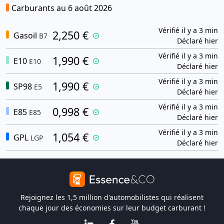
Carburants au 6 août 2026
Vérifié il y a 3 min
2,250 €
Gasoil
B7
Déclaré hier
Vérifié il y a 3 min
1,990 €
E10
E10
Déclaré hier
Vérifié il y a 3 min
1,990 €
SP98
E5
Déclaré hier
Vérifié il y a 3 min
0,998 €
E85
E85
Déclaré hier
Vérifié il y a 3 min
1,054 €
GPL
LGP
Déclaré hier
Rejoignez les 1,5 million d'automobilistes qui réalisent
chaque jour des économies sur leur budget carburant !