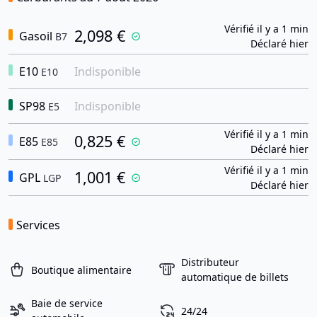
Vérifié il y a 1 min
2,098 €
Gasoil
B7
Déclaré hier
E10
Indisponible
E10
SP98
Indisponible
E5
Vérifié il y a 1 min
0,825 €
E85
E85
Déclaré hier
Vérifié il y a 1 min
1,001 €
GPL
LGP
Déclaré hier
Services
Distributeur
Boutique alimentaire
automatique de billets
Baie de service
24/24