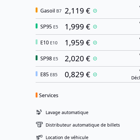
2,119 €
Gasoil
B7
1,999 €
SP95
E5
1,959 €
E10
E10
2,020 €
SP98
E5
0,829 €
E85
E85
Décl
Services
Lavage automatique
Distributeur automatique de billets
Location de véhicule