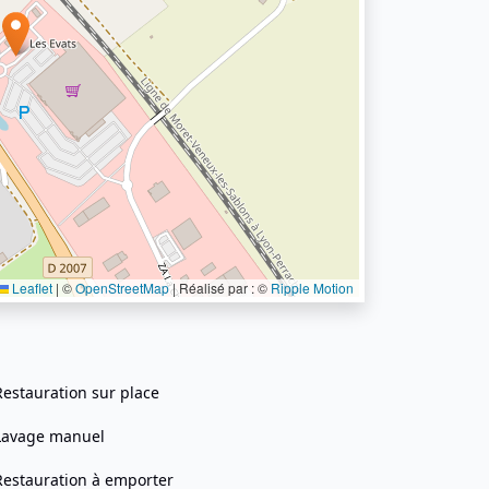
Leaflet
|
©
OpenStreetMap
| Réalisé par : ©
Ripple Motion
Restauration sur place
Lavage manuel
Restauration à emporter