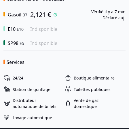
Vérifié il y a 7 min
2,121 €
Gasoil
B7
Déclaré auj.
E10
Indisponible
E10
SP98
Indisponible
E5
Services
24/24
Boutique alimentaire
Station de gonflage
Toilettes publiques
Distributeur
Vente de gaz
automatique de billets
domestique
Lavage automatique