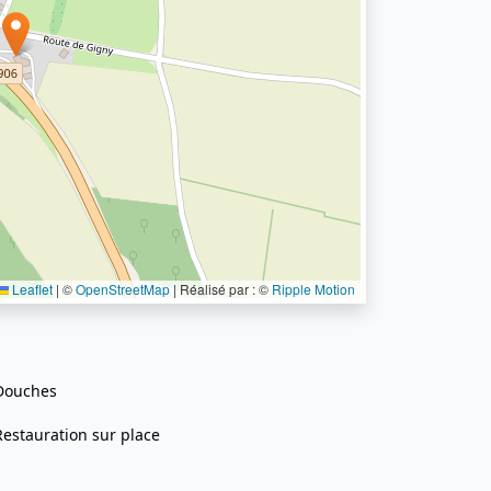
Leaflet
|
©
OpenStreetMap
| Réalisé par : ©
Ripple Motion
Douches
Restauration sur place