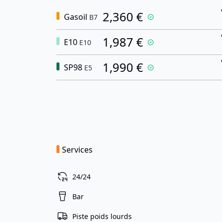
2,360 €
Gasoil
B7
1,987 €
E10
E10
1,990 €
SP98
E5
Services
24/24
Bar
Piste poids lourds