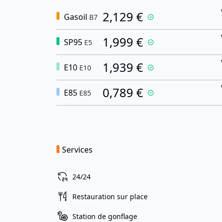
2,129 €
Gasoil
B7
1,999 €
SP95
E5
1,939 €
E10
E10
0,789 €
E85
E85
Services
24/24
Restauration sur place
Station de gonflage