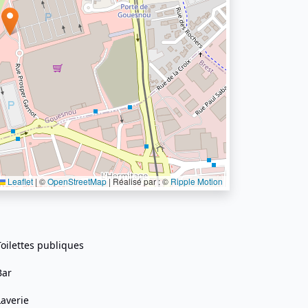
Leaflet
|
©
OpenStreetMap
| Réalisé par : ©
Ripple Motion
Toilettes publiques
Bar
Laverie