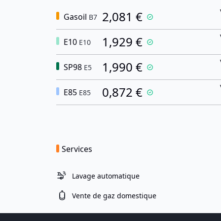
2,081 €
Gasoil
B7
1,929 €
E10
E10
1,990 €
SP98
E5
0,872 €
E85
E85
Services
Lavage automatique
Vente de gaz domestique