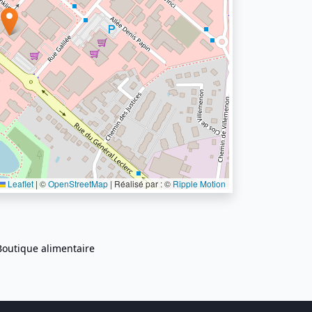
Leaflet
|
©
OpenStreetMap
| Réalisé par : ©
Ripple Motion
Boutique alimentaire