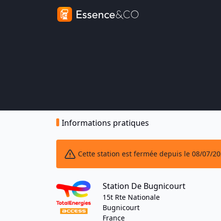
Informations pratiques
Cette station est fermée depuis le 08/07/2
Station De Bugnicourt
15t Rte Nationale
Bugnicourt
France