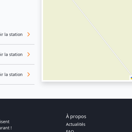
ir la station
ir la station
ir la station
À propos
isent
Actualités
rant !
FAQ