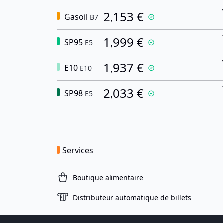
2,153 €
Gasoil
B7
1,999 €
SP95
E5
1,937 €
E10
E10
2,033 €
SP98
E5
Services
Boutique alimentaire
Distributeur automatique de billets