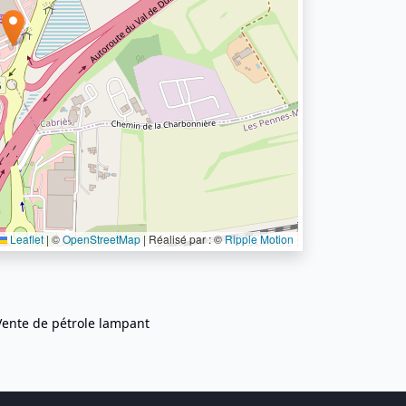
Leaflet
|
©
OpenStreetMap
| Réalisé par : ©
Ripple Motion
Vente de pétrole lampant