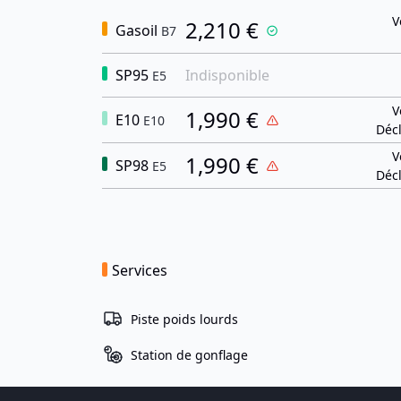
V
2,210 €
Gasoil
B7
SP95
Indisponible
E5
V
1,990 €
E10
E10
Décl
V
1,990 €
SP98
E5
Décl
Services
Piste poids lourds
Station de gonflage