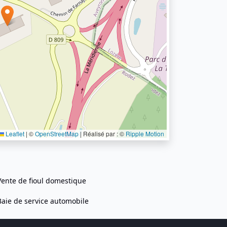
Leaflet
|
©
OpenStreetMap
| Réalisé par : ©
Ripple Motion
Vente de fioul domestique
Baie de service automobile