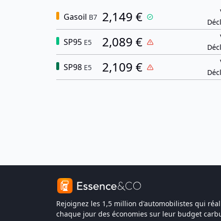
2,149 €
Gasoil
B7
Décl
2,089 €
SP95
E5
Décl
2,109 €
SP98
E5
Décl
Rejoignez les 1,5 million d'automobilistes qui réal
chaque jour des économies sur leur budget carbu