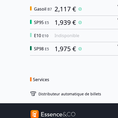
2,117 €
Gasoil
B7
1,939 €
SP95
E5
E10
Indisponible
E10
1,975 €
SP98
E5
Services
Distributeur automatique de billets