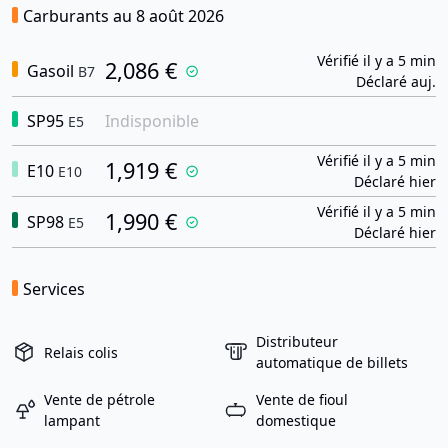
Carburants au 8 août 2026
Vérifié il y a 5 min
2,086 €
Gasoil
B7
Déclaré auj.
SP95
Indisponible
E5
Vérifié il y a 5 min
1,919 €
E10
E10
Déclaré hier
Vérifié il y a 5 min
1,990 €
SP98
E5
Déclaré hier
Services
Distributeur
Relais colis
automatique de billets
Vente de pétrole
Vente de fioul
lampant
domestique